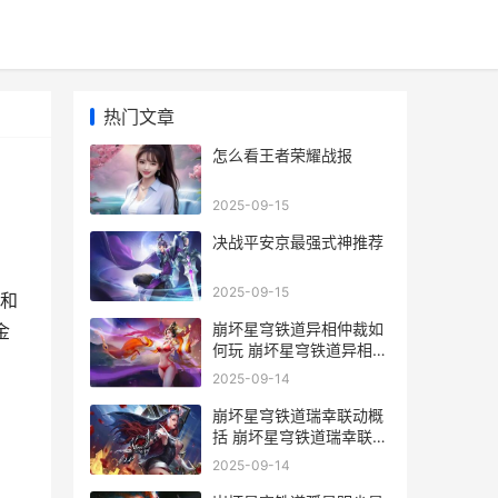
热门文章
怎么看王者荣耀战报
2025-09-15
决战平安京最强式神推荐
2025-09-15
和
崩坏星穹铁道异相仲裁如
金
何玩 崩坏星穹铁道异相仲
裁活动主题概括 崩坏星穹
2025-09-14
铁道异木果实
崩坏星穹铁道瑞幸联动概
括 崩坏星穹铁道瑞幸联动
套餐如何买 崩坏星穹铁道
2025-09-14
瑞幸联动日期