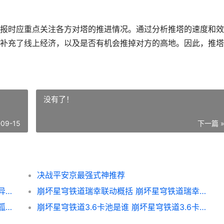
报时应重点关注各方对塔的推进情况。通过分析推塔的速度和效
补充了线上经济，以及是否有机会推掉对方的高地。因此，推塔
没有了！
-09-15
下一篇 
决战平安京最强式神推荐
崩坏星穹铁道异相仲裁如何玩 崩坏星穹铁道异相仲裁活动主题概括 崩坏星穹铁道异木果实
崩坏星穹铁道瑞幸联动概括 崩坏星穹铁道瑞幸联动套餐如何买 崩坏星穹铁道瑞幸联动日期
崩坏星穹铁道孤星明尘是啥子 崩坏星穹铁道孤星明尘说明 崩坏星穹铁道孤独太空美虫
崩坏星穹铁道3.6卡池是谁 崩坏星穹铁道3.6卡池说明 崩坏星穹铁道3.6送角色