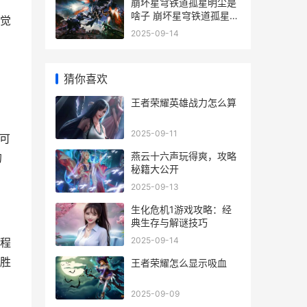
崩坏星穹铁道孤星明尘是
啥子 崩坏星穹铁道孤星明
觉
尘说明 崩坏星穹铁道孤独
2025-09-14
太空美虫
猜你喜欢
王者荣耀英雄战力怎么算
2025-09-11
可
燕云十六声玩得爽，攻略
的
秘籍大公开
2025-09-13
生化危机1游戏攻略：经
典生存与解谜技巧
2025-09-14
程
胜
王者荣耀怎么显示吸血
2025-09-09