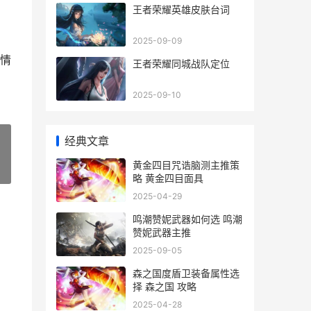
王者荣耀英雄皮肤台词
2025-09-09
情
王者荣耀同城战队定位
2025-09-10
经典文章
黄金四目咒诰脑测主推策
»
略 黄金四目面具
2025-04-29
鸣潮赞妮武器如何选 鸣潮
赞妮武器主推
2025-09-05
森之国度盾卫装备属性选
择 森之国 攻略
2025-04-28