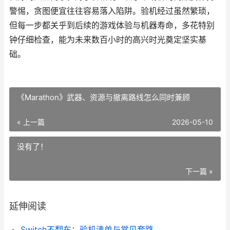
警惕，贪图便宜往往容易落入陷阱。验机经过虽然繁琐，
但每一步都关乎到后续的游戏体验与机器寿命，多花特别
钟仔细检查，能为未来数百小时的高兴时光奠定坚实基
础。
《Marathon》武器、资源与撤离路线怎么同时兼顾
« 上一篇
2026-05-10
没有了！
下一篇 »
延伸阅读
Switch不翻车：验机清单与常见套路