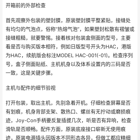
开箱前的外部检查
首先观察外包装的塑封膜，原装塑封膜平整紧贴，接缝处
有均匀的气泡点，俗称“热熔气泡”，如果塑封松散有褶皱或
接缝粗糙，就要警惕。接着核对包装盒侧面的型号，主要
看是否与购买版本相符，例如日版型号开头为HAC，港版
为HAC，续航版会标注MODEL HAC-001(-01)。检查序列
号，盒子侧面贴纸、主机机身以及体系设置内的三码是否
一致，这是关键步骤。
主机与配件的细节验视
打开包装，取出主机，先别急着开机。仔细检查屏幕是否
有划痕，机身背部支架、散热口、螺丝有无拧动或磨损痕
迹，Joy-Con手柄要反复插拔几次，听是否有异响，检查
滑轨是否顺畅。配件方面，原装底座接口崭新无使用痕
迹，原装电源插头因版本不同形态各异，但做工都应精细