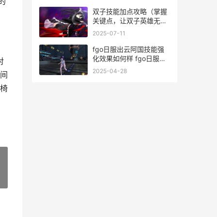
的
双子技能加点攻略（掌握
关键点，让双子英雄无往
不利）
2025-07-11
fgo日服出云阿国技能强
化效果如何样 fgo日服出
对
云阿国技能强化效果说明
2025-04-28
间
fgo云端
椅
»