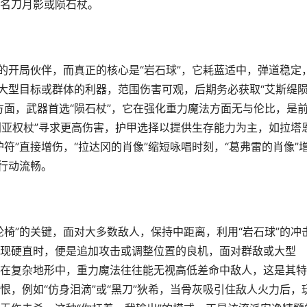
名刀月影或陨石杖。
的开局伙伴，而真正的核心是“岩石球”，它耗蓝适中，弹道稳定
付大型目标或群体的利器，范围伤害可观，后期务必获取“艾斯缇
方面，武器首选“陨石杖”，它在强化重力魔法方面无与伦比，是
利亚权杖”寻求更高伤害，护甲选择以提供生存能力为主，如拉塔
符”直接增伤，“拉达冈的肖像”缩短咏唱时刻，“葛弗雷的肖像”
行动流畅。
椅”的关键，面对大多数敌人，保持中距离，利用“岩石球”的冲
现硬直时，便是追加攻击或调整位置的良机，面对群敌或大型
害，在复杂地形中，重力魔法往往能无视高低差命中敌人，这是其
，例如“仿身泪滴”或“黑刀”狄希，当骨灰吸引住敌人火力后，