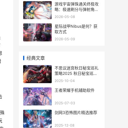
游戏宇宙弹珠通关终极攻
略：极速刷分与弹射角度
解析
2026-05-08
星际战甲Nibus是何？获
，
取方式
陨
2026-05-09
前
恩
经典文章
增
不思议迷宫秋日秘宝巡礼
策略2025 秋日秘宝巡礼
定给越野如何打 不思议迷
2025-10-04
宫活动时间表
王者荣耀手机辅助软件
击
2025-07-03
特殊
剑网3恐怖图片精选推荐
玩
2025-12-08