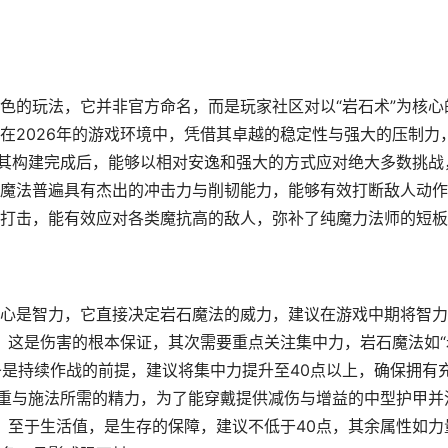
色的玩法，它并非官方命名，而是玩家社区对以“岩石术”为核心
在2026年的游戏环境中，凭借其卓越的稳定性与强大的压制力
指其构建完成后，能够以相对安逸和强大的方式应对绝大多数挑战
魔法普遍具有杰出的冲击力与削韧能力，能够有效打断敌人动作
打击，能有效应对各类魔抗高的敌人，弥补了纯魔力法师的短板
心是智力，它直接决定岩石魔法的威力，建议在游戏中期将智力
进，这是伤害的根本保证，其次需要重点关注集中力，岩石魔法如“
条是持续作战的前提，建议将集中力提升至40点以上，确保拥有
负重与施法所需的精力，为了能穿戴提供减伤与增益的中型护甲并
点，至于生活值，是生存的保障，建议不低于40点，其余属性如力