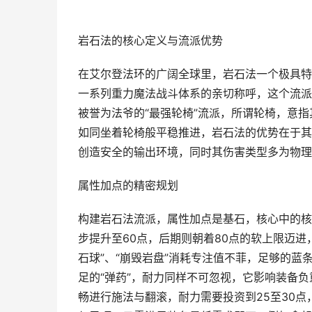
岩石法的核心定义与流派优势
在艾尔登法环的广阔全球里，岩石法一个极具特
一系列重力魔法战斗体系的亲切称呼，这个流派
被誉为法爷的“最强轮椅”流派，所谓轮椅，意
如同坐着轮椅般平稳推进，岩石法的优势在于其
创造安全的输出环境，同时其伤害类型多为物理
属性加点的精密规划
构建岩石法流派，属性加点是基石，核心中的核
步提升至60点，后期则朝着80点的软上限迈
石球”、“崩毁岩盘”消耗专注值不菲，足够的蓝
足的“弹药”，耐力同样不可忽视，它影响装备
畅进行施法与翻滚，耐力需要投资到25至30