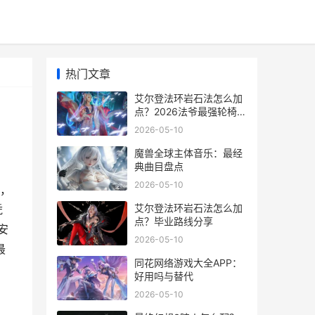
热门文章
艾尔登法环岩石法怎么加
点？2026法爷最强轮椅流
派
2026-05-10
魔兽全球主体音乐：最经
典曲目盘点
2026-05-10
，
艾尔登法环岩石法怎么加
凭
点？毕业路线分享
安
2026-05-10
最
同花网络游戏大全APP：
好用吗与替代
2026-05-10