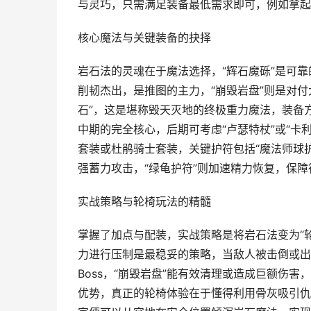
与灵巧，只需满足装备最低需求即可，例如拿起
核心魔法与关键装备的抉择
岩石法的灵魂在于魔法选择，“辉石魔砾”是可靠
削韧杰出，是推图的主力，“崩毁岩盘”则是对
石”，这是堪称毁天灭地的终极重力魔法，装备
中期的完全核心，后期可考虑“卢瑟特杖”或“卡
套装或杜鹃骑士套装，关键护符包括“魔法师球护
强蓄力攻击，“绿龟护符”则加速精力恢复，保障
实战策略与轮椅玩法的精髓
掌握了加点与配装，实战策略是将岩石法变为“轮
力进行压制是最稳妥的策略，当敌人被击倒或出
Boss，“崩毁岩盘”能有效清理或造成巨额伤
优势，真正的轮椅体验在于懂得利用骨灰吸引仇恨