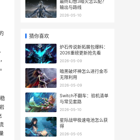
最终幻想3暗火怎么配？
输出与路线
2026-05-10
的
猜你喜欢
，
炉石传说新拓展包爆料：
，
2026重磅更新抢先看
，
2026-05-09
。
暗黑破坏神怎么进行金币
无限利用
2026-05-09
Switch不翻车：验机清单
稳
与常见套路
岩
2026-05-10
充
星际战甲极速电池怎么获
流
得
量
2026-05-05