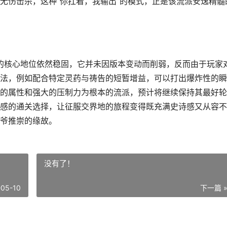
无伤击杀，这种“你扛着，我输出”的模式，正是该流派安逸精髓
法的核心地位依然稳固，它并未因版本变动而削弱，反而由于玩家
法，例如配合特定灵药与祷告的短暂增益，可以打出爆炸性的瞬
的属性和强大的压制力为根本的流派，预计将继续保持其最好轮
感的通关选择，让征服交界地的旅程变得既充满史诗感又从容不
爷推崇的缘故。
没有了！
-05-10
下一篇 