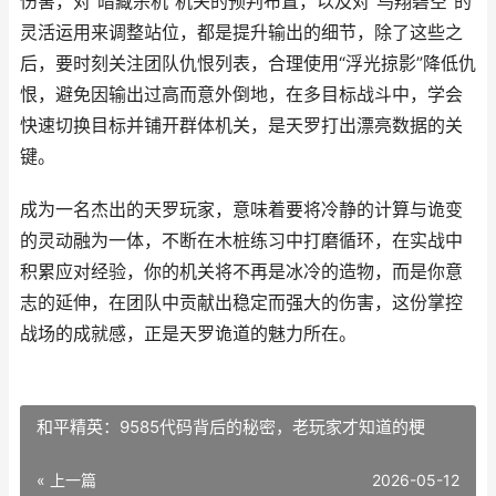
伤害，对“暗藏杀机”机关的预判布置，以及对“鸟翔碧空”的
灵活运用来调整站位，都是提升输出的细节，除了这些之
后，要时刻关注团队仇恨列表，合理使用“浮光掠影”降低仇
恨，避免因输出过高而意外倒地，在多目标战斗中，学会
快速切换目标并铺开群体机关，是天罗打出漂亮数据的关
键。
成为一名杰出的天罗玩家，意味着要将冷静的计算与诡变
的灵动融为一体，不断在木桩练习中打磨循环，在实战中
积累应对经验，你的机关将不再是冰冷的造物，而是你意
志的延伸，在团队中贡献出稳定而强大的伤害，这份掌控
战场的成就感，正是天罗诡道的魅力所在。
和平精英：9585代码背后的秘密，老玩家才知道的梗
« 上一篇
2026-05-12