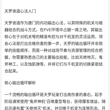
天罗诡道心法入门
天罗诡道作为唐门的内功输出心法，以其特殊的机关与暗
器结合的战斗方式，在PVE环境中占据一席之地，其输出
核心在于对机关弩的精准布控与对千机变的灵活运用，领
会心法是打出合格伤害的第一步，天罗的输出循环并非简
单的技能顺序，而是一种对战场节奏与资源管理的综合把
握，你需要熟悉自己的主要输出技能，比如天绝地灭，鬼
斧神工，以及蚀肌弹等，并将它们与千机变的切换紧密结
合起来。
核心输出循环解析
一个流畅的输出循环是天罗玩家打出高伤害的基石，起手
阶段通常使用“鬼斧神机”召唤重型弩台，获得爆发增益，随
后迅速布置“天绝地灭”机关，并切换千机变为连弩形态，开