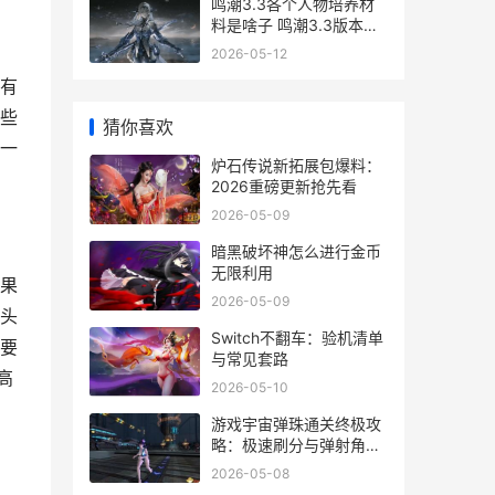
鸣潮3.3各个人物培养材
料是啥子 鸣潮3.3版本全
人物材料合集 潮鸣汐奏
2026-05-12
cocoon
有
些
猜你喜欢
一
炉石传说新拓展包爆料：
2026重磅更新抢先看
2026-05-09
暗黑破坏神怎么进行金币
无限利用
果
2026-05-09
头
Switch不翻车：验机清单
要
与常见套路
高
2026-05-10
游戏宇宙弹珠通关终极攻
略：极速刷分与弹射角度
解析
2026-05-08