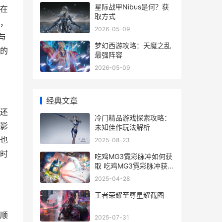
星际战甲Nibus是何？获
在
取方式
，
2026-05-09
与
梦幻西游攻略：天魔之乱
的
最强阵容
2026-05-09
经典文章
还
冷门精品游戏探索攻略：
影
未知佳作玩法解析
也
2025-08-23
时
吃鸡MG3霓彩脉冲如何获
取 吃鸡MG3霓彩脉冲获
取策略
2025-04-28
王者荣耀至尊星耀截图
顺
2025-07-31