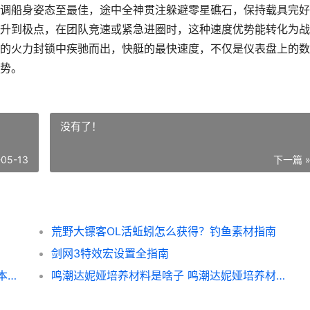
调船身姿态至最佳，途中全神贯注躲避零星礁石，保持载具完好
升到极点，在团队竞速或紧急进圈时，这种速度优势能转化为战
的火力封锁中疾驰而出，快艇的最快速度，不仅是仪表盘上的数
势。
没有了！
-05-13
下一篇 
荒野大镖客OL活蚯蚓怎么获得？钓鱼素材指南
剑网3特效宏设置全指南
鸣潮3.3各个人物培养材料是啥子 鸣潮3.3版本全人物材料合集 潮鸣汐奏cocoon
鸣潮达妮娅培养材料是啥子 鸣潮达妮娅培养材料概括 鸣潮达妮娅培养材料