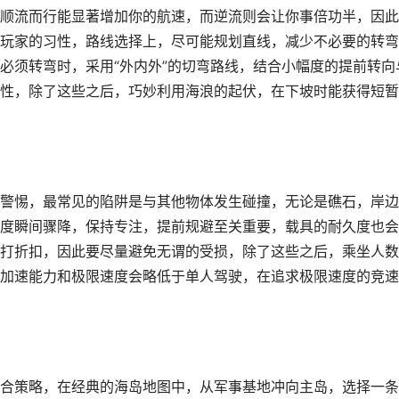
顺流而行能显著增加你的航速，而逆流则会让你事倍功半，因此
玩家的习性，路线选择上，尽可能规划直线，减少不必要的转弯
必须转弯时，采用“外内外”的切弯路线，结合小幅度的提前转向
性，除了这些之后，巧妙利用海浪的起伏，在下坡时能获得短暂
警惕，最常见的陷阱是与其他物体发生碰撞，无论是礁石，岸边
度瞬间骤降，保持专注，提前规避至关重要，载具的耐久度也会
打折扣，因此要尽量避免无谓的受损，除了这些之后，乘坐人数
加速能力和极限速度会略低于单人驾驶，在追求极限速度的竞速
合策略，在经典的海岛地图中，从军事基地冲向主岛，选择一条