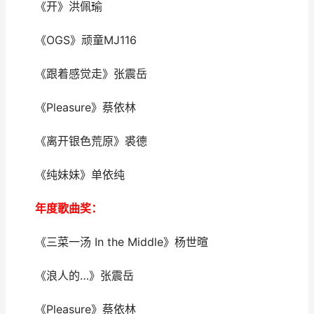
《开》洪佩瑜
《OGS》顽童MJ116
《跟着感觉走》张震岳
《Pleasure》蔡依林
《离开银色荒原》裘德
《纯妹妹》单依纯
年度歌曲奖：
《三菜一汤 In the Middle》杨世暄
《浪人的…》张震岳
《Pleasure》蔡依林