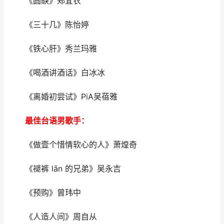
《圆缺》郑宜农
《三十几》陈怡婷
《铁心肝》秀兰玛雅
《喝酒讲酒话》白冰冰
《离婚初尝试》PiA吴蓓雅
最佳台语男歌手：
《做壹个惜情软心的人》萧煌奇
《褪裤 lān 的兄弟》吴永吉
《预购》曾玮中
《人造人间》周自从