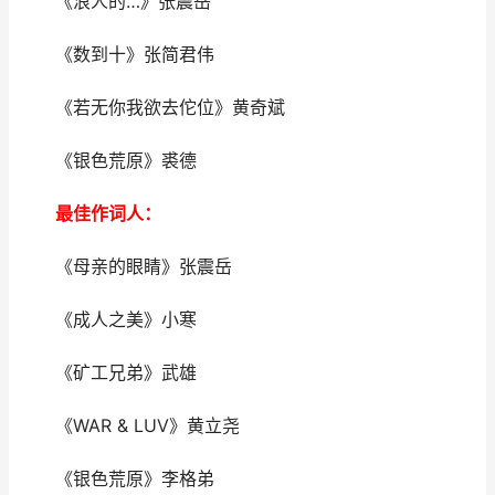
《浪人的…》张震岳
《数到十》张简君伟
《若无你我欲去佗位》黄奇斌
《银色荒原》裘德
最佳作词人：
《母亲的眼睛》张震岳
《成人之美》小寒
《矿工兄弟》武雄
《WAR & LUV》黄立尧
《银色荒原》李格弟