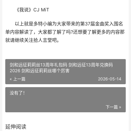
《我说》CJ MiT
以上就是多特小编为大家带来的第37届金曲奖入围名
单内容解读了，大家都了解了吗?还想要了解更多的内容那
就请继续关注拾人言堂吧。
剑和远征莉莉丝13周年礼包码 剑和远征13周年兑换码
2026 剑和远征莉莉丝哪个厉害
« 上一篇
2026-05-14
没有了！
下一篇 »
延伸阅读