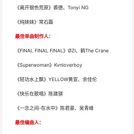
《离开银色荒原》裘德、Tonyi NG
《纯妹妹》常石磊
最佳单曲制作人：
《FINAL FINAL FINAL》ØZI、鹤The Crane
《Superwoman》Kvnloverboy
《轻功水上飘》YELLOW黄宣、余佳伦
《快乐在歌唱》陈建骐
《一念之间-在水中》陈君豪、吴青峰
最佳编曲人：