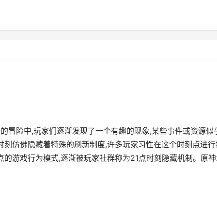
的冒险中,玩家们逐渐发现了一个有趣的现象,某些事件或资源似
个时刻仿佛隐藏着特殊的刷新制度,许多玩家习性在这个时刻点进行
点的游戏行为模式,逐渐被玩家社群称为21点时刻隐藏机制。原神