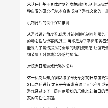
承认任何基于具体时刻的隐藏刷新机制,但玩家群
种自发的研究行为,本身也成为了游戏文化的一
机制背后的设计逻辑推测
从游戏设计角度看,此类时刻关联机制可能服务于
的动态性与惊喜感,其二,可能是为了平衡服务器
能是为了营造提瓦特全球的时刻流逝感,让游戏
细节层面对游戏沉浸感的塑造。
对玩家日常游戏策略的影响
这一机制认知,深刻影响了部分玩家的日常游戏
21点之后进行,尤其是在追求资源最大化利用或
游戏经过多了一层时刻规划的乐趣,也让每日的
家的习性性乐趣。