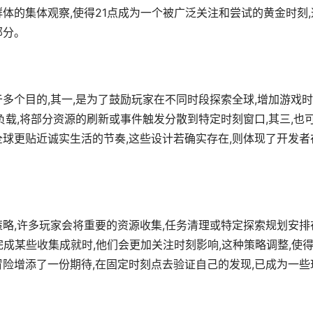
体的集体观察,使得21点成为一个被广泛关注和尝试的黄金时刻,
部分。
多个目的,其一,是为了鼓励玩家在不同时段探索全球,增加游戏
负载,将部分资源的刷新或事件触发分散到特定时刻窗口,其三,也
全球更贴近诚实生活的节奏,这些设计若确实存在,则体现了开发者
策略,许多玩家会将重要的资源收集,任务清理或特定探索规划安排
完成某些收集成就时,他们会更加关注时刻影响,这种策略调整,使
冒险增添了一份期待,在固定时刻点去验证自己的发现,已成为一些