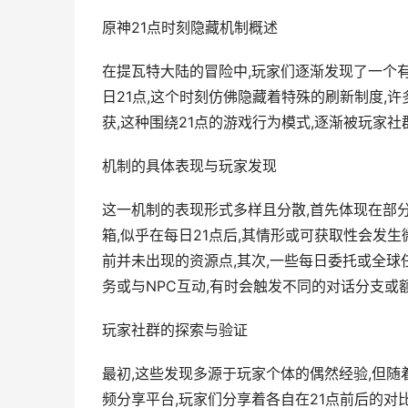
原神21点时刻隐藏机制概述
在提瓦特大陆的冒险中,玩家们逐渐发现了一个
日21点,这个时刻仿佛隐藏着特殊的刷新制度,
获,这种围绕21点的游戏行为模式,逐渐被玩家社
机制的具体表现与玩家发现
这一机制的表现形式多样且分散,首先体现在部分
箱,似乎在每日21点后,其情形或可获取性会发生
前并未出现的资源点,其次,一些每日委托或全球
务或与NPC互动,有时会触发不同的对话分支或
玩家社群的探索与验证
最初,这些发现多源于玩家个体的偶然经验,但随
频分享平台,玩家们分享着各自在21点前后的对