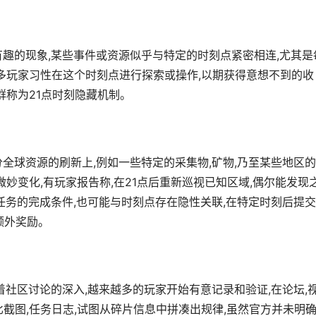
有趣的现象,某些事件或资源似乎与特定的时刻点紧密相连,尤其是
许多玩家习性在这个时刻点进行探索或操作,以期获得意想不到的收
群称为21点时刻隐藏机制。
全球资源的刷新上,例如一些特定的采集物,矿物,乃至某些地区
微妙变化,有玩家报告称,在21点后重新巡视已知区域,偶尔能发现
任务的完成条件,也可能与时刻点存在隐性关联,在特定时刻后提
额外奖励。
着社区讨论的深入,越来越多的玩家开始有意记录和验证,在论坛,
比截图,任务日志,试图从碎片信息中拼凑出规律,虽然官方并未明