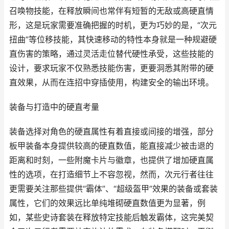
召唤物技能，在释放瞬间也常伴有短暂的无敌或高硬直情
形，这是玩家需要准确把握的时机，更为巧妙的是，“次元
扭曲”等位移技能，其快速移动的特性本身就是一种规避硬
直伤害的策略，通过灵活走位替代硬性承受，这些技能的
设计，要求玩家不仅熟悉技能伤害，更要洞悉其附带的硬
直效果，从而在连招中穿插使用，构建安全的输出环境。
装备与打造中的硬直考量
装备选择对角色的硬直属性有着直接或间接的增强，部分
板甲装备本身提供较高的硬直数值，能直接减少被击退的
距离和时刻，一些附魔卡片与徽章，也提供了增加硬直属
性的选项，在打造细节上不容忽视，然而，次元行者往往
更需要关注那些提供“霸体”、“超级盔甲”效果的装备或套装
属性，它们的效果远比单纯堆砌硬直数值更为显著，例
如，某些史诗套装在释放特定技能后触发霸体，这完美契