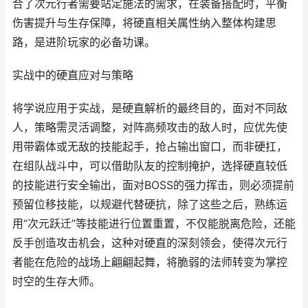
合了次元行者需要站定施法的需求，在装备搭配时，平衡
伤害提升与生存保障，将硬直相关属性纳入整体构建思
路，是进阶玩家的必备功课。
实战中的硬直应对与策略
将学说应用于实战，是硬直解析的最终目的，面对不同敌
人，策略需灵活调整，对阵高频攻击的敌人时，应优先使
用带霸体或无敌的技能起手，抢占输出窗口，而非硬扛，
在组队战斗中，可以借助队友的控制掩护，选择硬直较低
的技能进行安全输出，面对BOSS的强力挥击，则必须提前
预留位移技能，以规避代替硬抗，除了这些之后，熟练运
用“次元跃迁”等技能进行位置重置，不仅能脱离危险，还能
反手创造攻击机会，这种对硬直的深刻领会，使得次元行
者能在危险的战场上翩翩起舞，将脆弱的法师转变为掌控
时空的生存大师。