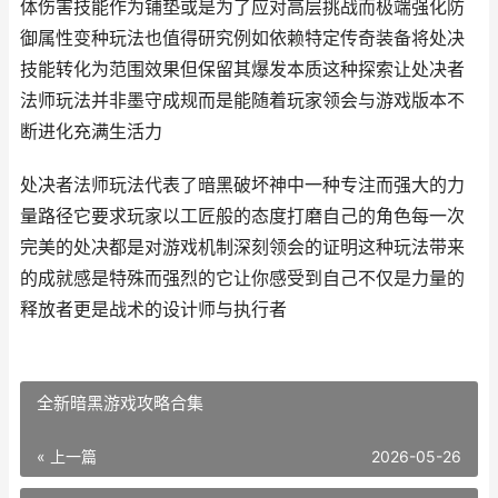
体伤害技能作为铺垫或是为了应对高层挑战而极端强化防
御属性变种玩法也值得研究例如依赖特定传奇装备将处决
技能转化为范围效果但保留其爆发本质这种探索让处决者
法师玩法并非墨守成规而是能随着玩家领会与游戏版本不
断进化充满生活力
处决者法师玩法代表了暗黑破坏神中一种专注而强大的力
量路径它要求玩家以工匠般的态度打磨自己的角色每一次
完美的处决都是对游戏机制深刻领会的证明这种玩法带来
的成就感是特殊而强烈的它让你感受到自己不仅是力量的
释放者更是战术的设计师与执行者
全新暗黑游戏攻略合集
« 上一篇
2026-05-26