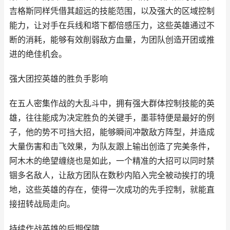
吉格斯同样凭借其超远的技能范围，以及强大的区域控制
能力，让对手在兵线和塔下都倍感压力，这些英雄通过不
断的消耗，能够有效削弱敌方血量，为团队创造开团或推
进的绝佳机会。
强大团控英雄的胜负手影响
在五人密集作战的大乱斗中，拥有强大群体控制技能的英
雄，往往能成为决定胜负的关键手，墨菲特便是最好的例
子，他的势不可挡大招，能够瞬间冲散敌方阵型，并造成
大量伤害和击飞效果，为队友跟上输出创造了完美条件，
阿木木的绝望缠绕也是如此，一个精准的大招可以同时禁
锢多名敌人，让敌方团队在数秒内陷入完全被动挨打的境
地，这些英雄的存在，使得一次成功的先手控制，就能直
接扭转战局走向。
持续作战英雄的后期保障