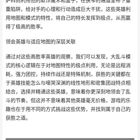
萨科则利用他的欺诈魔术和盒子，在狭窄的通道里布下重
重陷阱，给对手的心理和行动造成巨大干扰，这些英雄利
用地图和模式的特性，将自己的特长发挥到极点，从而赢
得了极高的胜率。
领会英雄与适应地图的深层关联
通过对这些高胜率英雄的观察，我们可以发现，大乱斗模
式的核心逻辑在于对地图特性的极点利用，无论是远程消
耗，强力团控，持续作战还是特殊机制，获胜的关键都在
于英雄技能怎么与嚎哭深渊的线性地形和密集团战特点相
结合，选择并精通这些英雄，意味着你更深刻地领会了乱
斗的节奏，但这并不意味着其他英雄毫无价格，游戏的乐
趣也在于用不同的方式挑战这些优势，并找到属于自己的
获胜之道。