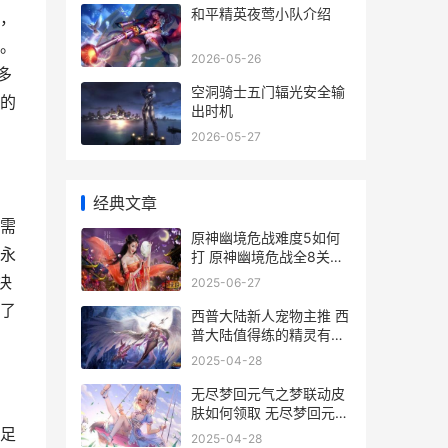
和平精英夜莺小队介绍
，
。
2026-05-26
多
空洞骑士五门辐光安全输
的
出时机
2026-05-27
经典文章
需
原神幽境危战难度5如何
永
打 原神幽境危战全8关打
法策略 幽境打什么好
决
2025-06-27
了
西普大陆新人宠物主推 西
普大陆值得练的精灵有哪
些
2025-04-28
无尽梦回元气之梦联动皮
肤如何领取 无尽梦回元气
之梦和暴富之梦哪个强
足
2025-04-28