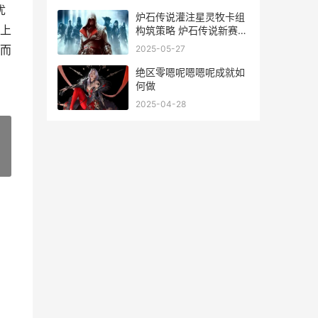
优
炉石传说灌注星灵牧卡组
上
构筑策略 炉石传说新赛季
加星机制
而
2025-05-27
绝区零嗯呢嗯嗯呢成就如
何做
2025-04-28
»