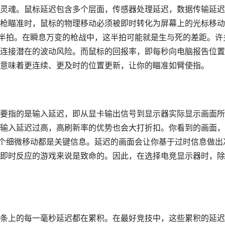
灵魂。鼠标延迟包含多个层面，传感器处理延迟，数据传输延迟
枪瞄准时，鼠标的物理移动必须被即时转化为屏幕上的光标移动
慢半拍。在瞬息万变的枪战中，这半拍可能就是生与死的差距。许
连接潜在的波动风险。而鼠标的回报率，即每秒向电脑报告位置
意味着更连续、更及时的位置更新，让你的瞄准如臂使指。
要指的是输入延迟，即从显卡输出信号到显示器实际显示画面所
输入延迟过高，高刷新率的优势也会大打折扣。你看到的画面，
一个细微移动都是关键信息。延迟的画面会让你基于过时信息做出
即时反应的游戏来说是致命的。因此，在选择电竞显示器时，除
条上的每一毫秒延迟都在累积。在最好竞技中，这些累积的延迟