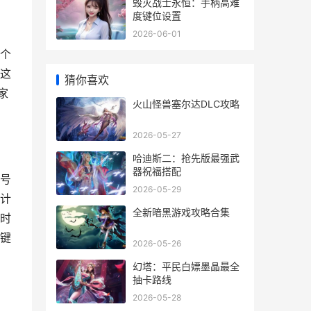
毁灭战士永恒：手柄高难
度键位设置
2026-06-01
个
这
猜你喜欢
家
火山怪兽塞尔达DLC攻略
2026-05-27
哈迪斯二：抢先版最强武
器祝福搭配
号
2026-05-29
计
全新暗黑游戏攻略合集
时
键
2026-05-26
幻塔：平民白嫖墨晶最全
抽卡路线
2026-05-28