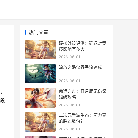
热门文章
硬核外设评测：延迟对竞
技影响有多大
2026-06-01
流放之路侠客弓流速成
2026-06-01
命运方舟：日月鹿无伤保
，
姆级攻略
段
2026-06-01
二次元手游生态：厨力真
的胜过数值？
2026-06-01