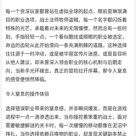
每一个资深玩家都曾站在虚拟全球的起点，眼前是琳琅满
目的职业选项，战士法师牧师盗贼，每一个名字都闪烁着
特殊的光芒，承载着对未来的无限憧憬，然而总有一些时
刻，手指轻轻一点，一个看似酷炫或顺眼的职业被选定，
命运的齿轮从此开始滑向一条充满荆棘的道路，这种选择
往往源于一时冲动，或是被华丽宣传片迷惑，或是盲目听
从他人建议，却未曾深入领会职业的核心机制与后期走
向，当新手光环褪去，真正的冒险拉开序幕，那令人窒息
的感受便悄然降临。
令人窒息的操作体验
选择错误职业带来的窒息感，并非瞬间爆发，而是在游戏
进程中一点一滴渗透出来，当你操控着笨重的战士，面对
需要敏捷解谜的关卡时，每一次缓慢的移动都像在泥沼中
挣扎，当你选择依赖召唤物的职业，却发现关键副本禁止