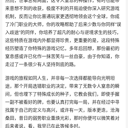
然而，世事总有两面，这令人窒息的神操作，有时也能带
来意想不到的收获，极度不利的开局迫使你深入研究游戏
机制，反而让你比普通玩家更透彻地领会这个全球，你成
了冷门职业的大师，你的攻略帮助了后来少数与你同样“误
入歧途”的同伴，你培养了超凡的耐心与逆境求生的技巧，
这些特质在游戏内外都显得珍贵，更重要的是，这段特殊
经历塑造了你特殊的游戏记忆，多年后回想，那份最初的
窒息感或许已化作一抹苦笑与一丝自豪，由于你知道，你
走过了一条很少有人坚持到底的路。
游戏的旅程如同人生，并非每一次选择都能导向光明坦
途，那个开局选错职业的决定，带来了无数令人窒息的瞬
间，但也埋下了特殊成长的种子，它教会我们，即使手握
一副不被看好的牌，也要认真打完每一局，并在经过中寻
找属于自己的定义与高兴，或许有一天，版本更迭，沧海
桑田，昔日的弱势职业重焕光彩，那时你便可以微笑着对
后来者说，看，我早已在此等候多时。