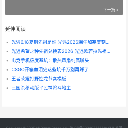
下一篇 »
延伸阅读
光遇6.18复刻先祖是谁 光遇2026端午加塞复刻先祖说明 光遇复刻6.17先祖
光遇希望之种先祖兑换表2026 光遇欧若拉先祖兑换表 光遇希望之种先祖在哪
电竞手机极度避坑：散热风扇纯属噱头
CSGO开箱血泪史这些坑千万别再踩了
王者荣耀打野控龙节奏模板
三国杀移动版平民神将斗地主！
Copyright © 2025 All Rights Reserved.
蜀ICP备2024076665号
XML地图