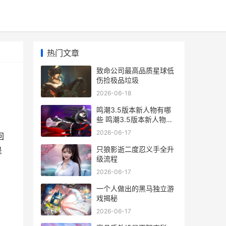
热门文章
致命公司最高品质星球低
伤捡极品垃圾
2026-06-18
鸣潮3.5版本新人物有哪
些 鸣潮3.5版本新人物概
括 潮鸣弦是什么技能
2026-06-17
回
只狼影逝二度忍义手全升
是
级流程
2026-06-17
一个人做出的黑马独立游
戏揭秘
2026-06-17