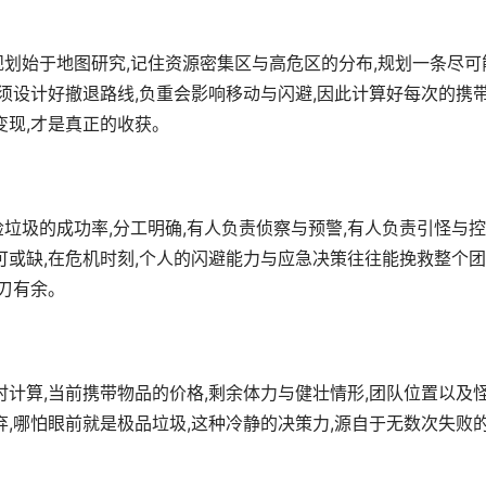
规划始于地图研究,记住资源密集区与高危区的分布,规划一条尽可
必须设计好撤退路线,负重会影响移动与闪避,因此计算好每次的携
变现,才是真正的收获。
垃圾的成功率,分工明确,有人负责侦察与预警,有人负责引怪与控
可或缺,在危机时刻,个人的闪避能力与应急决策往往能挽救整个团
游刃有余。
时计算,当前携带物品的价格,剩余体力与健壮情形,团队位置以及
弃,哪怕眼前就是极品垃圾,这种冷静的决策力,源自于无数次失败