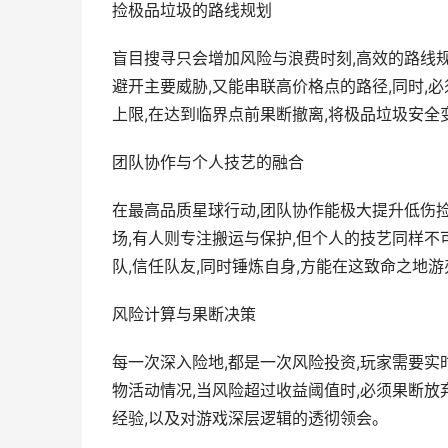
捡极品垃圾的路线规划
盲目搜寻只会增加风险与浪费时刻,高效的路线
避开主要威胁,又能串联高价格点的路径,同时,
上限,在达到临界点前果断撤离,将极品垃圾安全
团队协作与个人技艺的融合
在最高品质星球行动,团队协作能极大提升低伤捡
场,有人则专注搬运与保护,但个人的技艺同样不
队,信任队友,同时锤炼自身,方能在这致命之地
风险计算与果断决策
每一次深入险地,都是一次风险投资,玩家需要实
物活动情况,当风险超过收益阈值时,必须果断放
经验,以及对游戏深层逻辑的透彻领会。