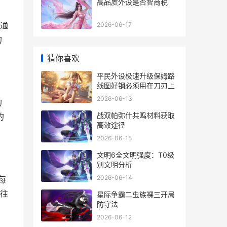
高品质外设是否智商税
伤通
2026-06-17
的
猜你喜欢
平民外设极速升级保姆路
线图好钢必须用在刀刃上
2026-06-13
的
战双帕弥什共鸣材料获取
的
高效途径
2026-06-15
文明6全文明强度：T0级
别文明分析
2026-06-14
每
往往
星际争霸二虫族裸三开局
防守法
2026-06-12