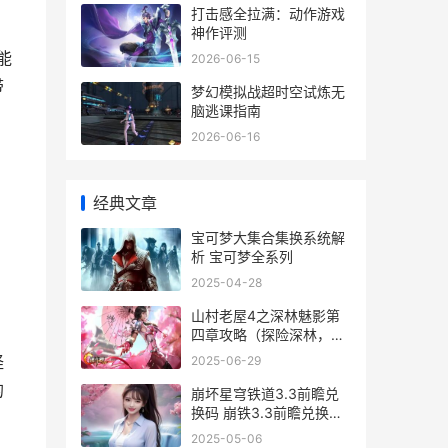
打击感全拉满：动作游戏
神作评测
能
2026-06-15
带
梦幻模拟战超时空试炼无
脑逃课指南
2026-06-16
经典文章
宝可梦大集合集换系统解
析 宝可梦全系列
2025-04-28
山村老屋4之深林魅影第
四章攻略（探险深林，迎
战魅影）
怪
2025-06-29
的
崩坏星穹铁道3.3前瞻兑
换码 崩铁3.3前瞻兑换码
集合 崩坏星穹铁道3.3版
2025-05-06