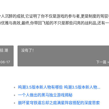
人沉醉的成就,它证明了你不仅是游戏的参与者,更是制度的驾驭
优雅与高效,最终,你带回飞船的不只是那些闪亮的战利品,还有
括 潮
没有了！
-06-17
下一篇 
鸣潮3.5版本新人物有哪些 鸣潮3.5版本新人物概括 潮鸣弦是什么技能
一个人做出的黑马独立游戏揭秘
崩坏星穹铁道忘却之庭满星阵容搭配的深度思索