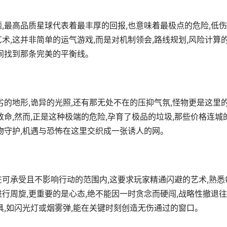
,最高品质星球代表着最丰厚的回报,也意味着最极点的危险,低
术,这并非简单的运气游戏,而是对机制领会,路线规划,风险计算
之间找到那条完美的平衡线。
劣的地形,诡异的光照,还有那无处不在的压抑气氛,怪物更是这里
致命,然而,正是这种极端的危险,孕育了极品的垃圾,那些价格连城
物守护,机遇与恐怖在这里交织成一张诱人的网。
在可承受且不影响行动的范围内,这要求玩家精通闪避的艺术,熟悉
行周旋,更重要的是心态,绝不能因一时贪念而硬闯,战略性撤退
具,如闪光灯或烟雾弹,能在关键时刻创造无伤通过的窗口。