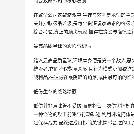
领会致命公司的核心法则
在致命公司这款游戏中,生存与效率是永恒的主题
关并捡取极品垃圾,是每个资深玩家追求的终极艺
综合考验,真正的顶尖玩家,懂得在贪婪与谨慎
最高品质星球的恐怖与机遇
踏入最高品质星球,环境本身便是第一个敌人,恶
统治者,它们不仅数量众多,且行为模式更加狡诈
战利品,往往藏在最阴暗的角落,或由最可怕的怪
低伤生存的战略精髓
低伤并非意味着不受伤,而是将每一次伤害控制
一种怪物的攻击前兆与行动轨迹,利用环境掩体进
是保存战力,最终达成目标的关键,携带合适的工