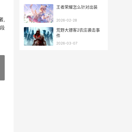
本卡池
王者荣耀怎么针对出装
者,
2026-02-28
一段
荒野大镖客2农庄袭击事
件
2026-03-07
»