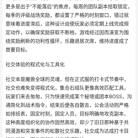
更多是出于“不能落后”的焦虑，每周的团队副本拾取锁定，
每季的评级战场奖励，都设置了严格的时刻窗口，错过就
意味着进度滞后，这种设计迫使玩家必须定期上线完成规
定动作，以确保奖励获取不断档，游戏经过因而演变为围
绕奖励刷新的功利性循环，乐趣退居次席，维持进度成了
首要目标。
社交体验的程式化与工具化
社交本是魔兽全球的灵魂，但在正式服的打卡式节奏中，
社交也难免变得程式化，集合石组队更像高效匹配工具，
玩家们来去匆匆，只为快速完成某个秘境或团本BOSS，沟
通简化到战术指令，结束后便各自散去，公会活动则严格
如排班表，固定时刻，固定人员，目标明确地攻克副本，
这种高度组织化的协作固然高效，却少了旧日那种基于共
同漫游和突发事件的松散社交乐趣，社交成为达成打卡目