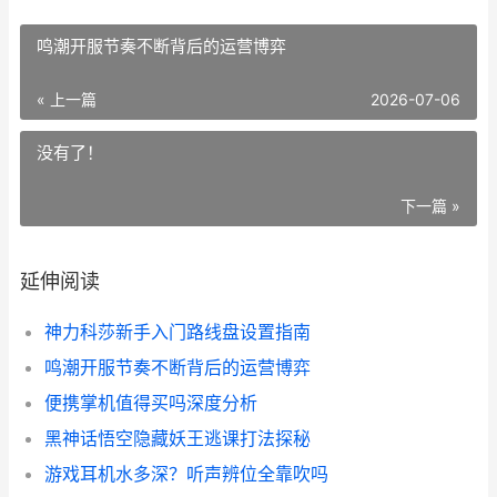
鸣潮开服节奏不断背后的运营博弈
« 上一篇
2026-07-06
没有了！
下一篇 »
延伸阅读
神力科莎新手入门路线盘设置指南
鸣潮开服节奏不断背后的运营博弈
便携掌机值得买吗深度分析
黑神话悟空隐藏妖王逃课打法探秘
游戏耳机水多深？听声辨位全靠吹吗