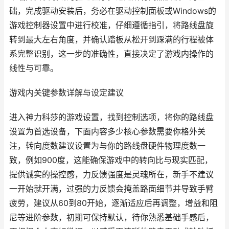
础，完成驱动安装后，务必在驱动控制面板或Windows的
游戏控制器设置中进行校准，仔细遵循指引，将路线盘旋
转到最大左右角度，并确认踏板从松开到踩满的行程被体
系完整识别，这一步的准确性，直接决定了游戏内操作的
线性与可靠。
游戏内关键参数详解与设定建议
进入神力科莎的游戏设置，找到控制选项，将你的路线盘
设置为首选设备，下面内容多少核心参数需要你格外关
注，转向度数建议设置为与你的路线盘硬件物理度数一
致，例如900度，这能确保游戏中的转向比与现实匹配，
提供诚实的操控感，力反馈强度是灵魂所在，新手不建议
一开始就开满，过强的力反馈会掩盖路面细节并导致手臂
疲劳，建议从60到80开始，逐渐适应后再调整，增益和阻
尼等进阶参数，初期可保持默认，待你熟悉基础手感后，