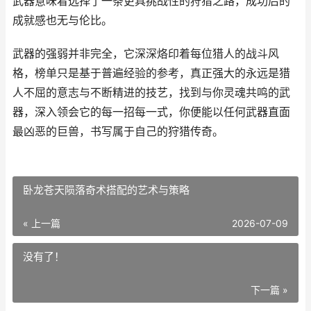
武器意味着选择了一条更具挑战性的狩猎之路，成功后的
成就感也无与伦比。
武器的强弱并非完全，它深深烙印着每位猎人的战斗风
格，榜单只是基于普遍经验的参考，真正强大的永远是猎
人不屈的意志与不断精进的技艺，找到与你灵魂共鸣的武
器，深入领会它的每一招每一式，你便能以任何武器直面
最凶恶的巨兽，书写属于自己的狩猎传奇。
卧龙苍天陨落奇术搭配的艺术与策略
« 上一篇
2026-07-09
没有了！
下一篇 »