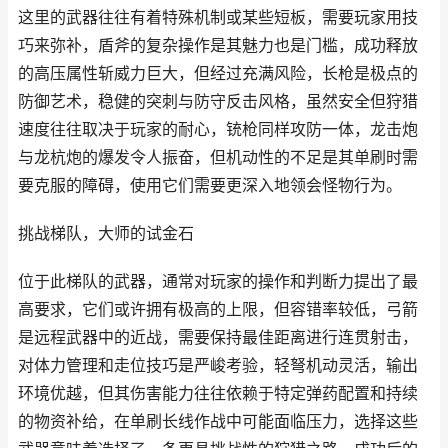
这里的武器往往有着特殊机制或某些短板，需要玩家用技
巧来弥补，盾斧的复杂操作是其魅力也是门槛，成功释放
的高压属性斩威力巨大，但经过充满风险，长枪是极点的
防御艺术，稳健的突刺与防守反击风格，虽然安全但狩猎
速度往往取决于玩家的耐心，铳枪同样攻防一体，龙击炮
与龙杭炮的爆发令人振奋，但机动性的不足是其单刷时需
要克服的障碍，使用它们需要更深入地领会怪物行为。
挑战梯队，大师的试金石
位于此梯队的武器，通常对玩家的操作和判断力提出了最
高要求，它们或许拥有极高的上限，但容错率较低，弓箭
是远程武器中的近战，需要保持最佳距离进行连贯射击，
对体力管理和走位技巧是严峻考验，轻弩机动灵活，输出
环境优越，但其伤害能力往往依赖于特定弹药配置和持续
的物资补给，在单刷长线作战中可能面临压力，选择这些