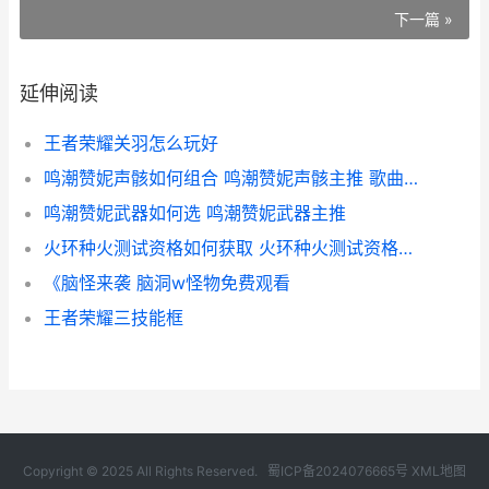
下一篇 »
延伸阅读
王者荣耀关羽怎么玩好
鸣潮赞妮声骸如何组合 鸣潮赞妮声骸主推 歌曲潮鸣
鸣潮赞妮武器如何选 鸣潮赞妮武器主推
火环种火测试资格如何获取 火环种火测试资格获取方式 火环图片
《脑怪来袭 脑洞w怪物免费观看
王者荣耀三技能框
Copyright © 2025 All Rights Reserved.
蜀ICP备2024076665号
XML地图