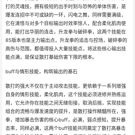
打的灵魂技，拥有极短的出手时刻与恐怖的单体伤害，是
爆发连招中不可或缺的一环，闪电之舞，同样需要满级，
它在清怪与对多个目标输出时效率惊人，配合柔化肌肉使
用，能打出华丽的连击，升龙拳与破碎拳，这两个技能在
85版本也是主力输出点，升龙拳的追击与控场，破碎拳的
高伤与范围，都值得投入大量技能点，将这些核心输出技
能点满，是保证散打基础伤害下限的根本。
buff与情形技能，构筑输出的基石
散打的强大不仅在于主动攻击技能，更依赖于一系列增强
自身的情形技能，柔化肌肉，这个技能必须进修并熟练运
用，它允许你在技能之间无缝衔接，取消后摇，实现技能
组合的流畅与爆发速度的提升，是散打操作精髓所在，强
拳，增加暴击伤害的核心buff，必满，弱点感知，提升暴
击率，同样必满，这两个buff技能共同奠定了散打高暴击