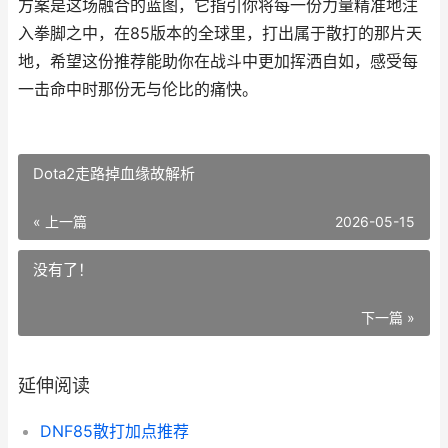
方案是这场融合的蓝图，它指引你将每一份力量精准地注
入拳脚之中，在85版本的全球里，打出属于散打的那片天
地，希望这份推荐能助你在战斗中更加挥洒自如，感受每
一击命中时那份无与伦比的痛快。
Dota2走路掉血缘故解析
« 上一篇
2026-05-15
没有了！
下一篇 »
延伸阅读
DNF85散打加点推荐