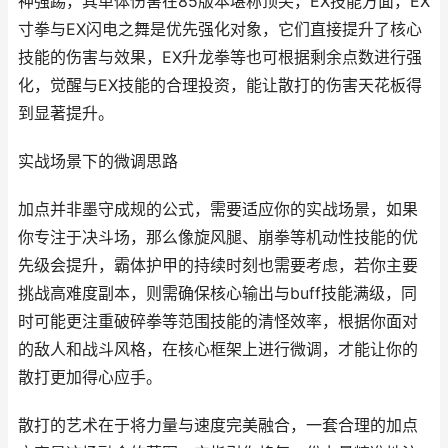
神强踢，其单体伤害在85版本堪称顶尖，EX技能方面，EX
寸拳与EX闪电之舞是优先强化对象，它们直接提升了核心
技能的伤害与效果，EX升龙拳等也可根据剩余点数进行强
化，觉醒与EX技能的合理投资，能让散打的伤害天花板得
到显著提升。
实战场景下的微调思路
加点并非墨守成规的公式，需要适应你的实战场景，如果
你专注于决斗场，那么像旋风腿、崩拳等机动性技能的优
先级会提升，霸体护甲的持续时刻也需要考虑，若你主要
挑战高难度副本，则需确保核心输出与buff技能满级，同
时可能更注重破碎拳等范围技能的清怪效率，根据你面对
的敌人和战斗风格，在核心框架上进行微调，才能让你的
散打更加得心应手。
散打的艺术在于将力量与速度完美融合，一套合理的加点