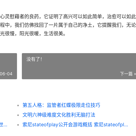
心灵慰藉者的良药，它证明了高兴可以如此简单，治愈可以如此
程中，我们仿佛找回了一片属于自己的净土，它提醒我们，无论
光很慢，阳光很暖，生活很美。
没有了！
06-04
下一篇 
第五人格：监管者红蝶极限走位技巧
文明六神级难度文化胜利无脑打法
洛克王国世界罗隐领地试炼如何过 洛克王国世界罗隐领地试炼策略 洛克王国世界罗隐怎么进化的
索尼stateofplay公开会游戏概括 索尼stateofplay公开会上游戏有哪些 sonyplay