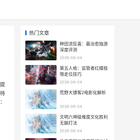
热门文章
种田流狂喜：最治愈独游
深度评测
2026-06-04
第五人格：监管者红蝶极
限走位技巧
2026-06-04
提
荒野大镖客2电影化解析
待
：
2026-06-04
文明六神级难度文化胜利
无脑打法
2026-06-04