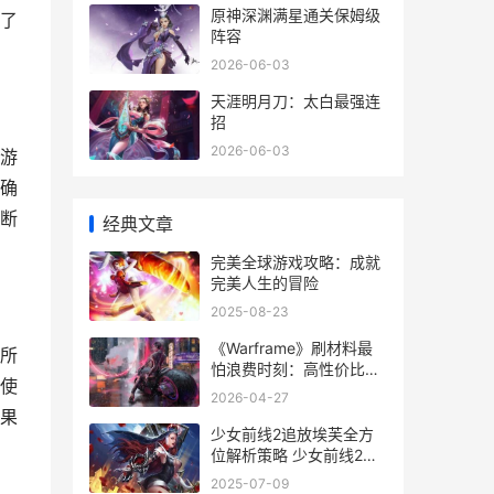
原神深渊满星通关保姆级
了
阵容
2026-06-03
天涯明月刀：太白最强连
招
2026-06-03
游
确
断
经典文章
完美全球游戏攻略：成就
完美人生的冒险
2025-08-23
《Warframe》刷材料最
所
怕浪费时刻：高性价比路
使
线盘点
2026-04-27
果
少女前线2追放埃芙全方
位解析策略 少女前线2追
放wiki
2025-07-09