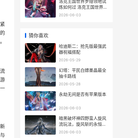
洛克王国世界罗隐领地试
炼如何过 洛克王国世界罗
隐领地试炼策略 洛克王国
2026-06-03
世界罗隐怎么进化的
紧
的
猜你喜欢
。
哈迪斯二：抢先版最强武
器祝福搭配
2026-05-29
幻塔：平民白嫖墨晶最全
流
抽卡路线
游
2026-05-28
一
永劫无间是否有苹果版本
2026-06-03
暗黑破坏神四野蛮人旋风
流玩法，旋风斩的永恒魅
新
力
2026-06-03
与