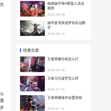
暗黑破坏神4野蛮人流派
负
推荐
2026-06-08
崩坏星穹铁道罗刹实战教
学
2026-06-13
完
经典文章
即
王者荣耀空格怎么打
2025-05-26
王者马可波罗怎么样
2025-07-14
么
王者荣耀操作设置视频
需
步
2025-07-15