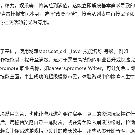
，精力，娱乐等，将其拉到满值，这能立即解决基本需求导致的
t键点击模拟市民本身，选择“改变心情”，接着从列表中直接赋予如
业或社交活动前尤为有用。
用秘籍stats.set_skill_level 技能名称 等级，例如
riting 10，能将写作技能瞬间提升至满级，这对于需要高技能的职业晋升或快速
ote 职业名称，如careers.promote Writer，可让角色立
技能全面，事业成功的超级模拟市民，体验游戏中的巅峰人生情
决燃眉之急，也能让游戏进程变得扁平，真正的资深玩家懂得什
后，用秘籍奖励自己一笔财富，或在角色陷入崩溃边缘时，拉满
赖会让你错过游戏精心设计的成长故事，那些从零开始奋斗，逐