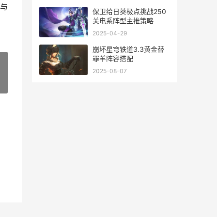
与
保卫给日葵极点挑战250
关电系阵型主推策略
2025-04-29
崩坏星穹铁道3.3黄金替
罪羊阵容搭配
2025-08-07
»