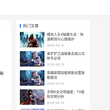
热门文章
模拟人生4秘籍大全：快
速刷钱与心情维护
2026-06-15
金铲铲之战装备合成公式
新手必背
2026-06-15
英雄联盟技能释放设置智
础秘
能施法
2026-06-15
文明6全文明强度：T0级
别文明分析
2026-06-14