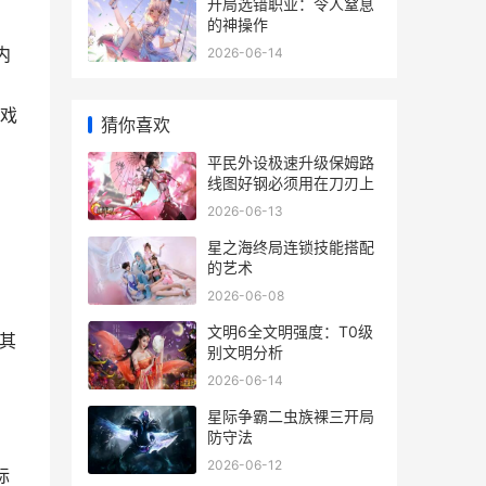
开局选错职业：令人窒息
的神操作
内
2026-06-14
戏
猜你喜欢
平民外设极速升级保姆路
线图好钢必须用在刀刃上
2026-06-13
星之海终局连锁技能搭配
的艺术
，
2026-06-08
文明6全文明强度：T0级
将其
别文明分析
2026-06-14
星际争霸二虫族裸三开局
防守法
2026-06-12
标