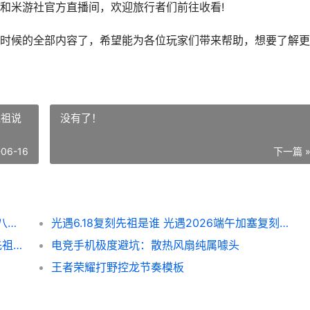
和米游社官方直播间，欢迎旅行者们前往收看!
候的全部内容了，希望能为各位玩家们带来帮助，想要了解更
先祖说
没有了！
-06-16
下一篇 
原神月之八版本前瞻直播啥子时候 原神月之八版本前瞻直播时间 元神月之秘宝怎么开
光遇6.18复刻先祖是谁 光遇2026端午加塞复刻先祖说明 光遇复刻6.17先祖
光遇希望之种先祖兑换表2026 光遇欧若拉先祖兑换表 光遇希望之种先祖在哪
电竞手机极度避坑：散热风扇纯属噱头
王者荣耀打野控龙节奏模板