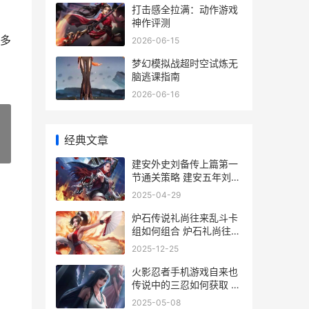
打击感全拉满：动作游戏
神作评测
多
2026-06-15
梦幻模拟战超时空试炼无
脑逃课指南
2026-06-16
经典文章
»
建安外史刘备传上篇第一
节通关策略 建安五年刘备
在哪
2025-04-29
炉石传说礼尚往来乱斗卡
组如何组合 炉石礼尚往来
乱斗卡组主推12月 炉石传
2025-12-25
说礼遇是啥
火影忍者手机游戏自来也
传说中的三忍如何获取 火
影忍者手机游戏自来也传
2025-05-08