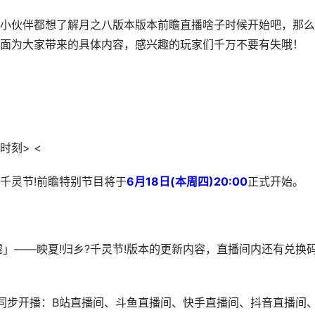
伙伴都想了解月之八版本版本前瞻直播啥子时候开始吧，那么
面为大家带来的具体内容，感兴趣的玩家们千万不要有失哦！
刻> <
千灵节!前瞻特别节目将于
6月18日(本周四)20:00
正式开始。
——映夏!归乡?千灵节!版本的更新内容，直播间内还有兑换
步开播：B站直播间、斗鱼直播间、快手直播间、抖音直播间