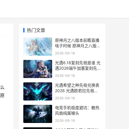
热门文章
原神月之八版本前瞻直播
啥子时候 原神月之八版本
前瞻直播时间 元神月之秘
2026-06-16
宝怎么开
光遇6.18复刻先祖是谁 光
遇2026端午加塞复刻先祖
说明 光遇复刻6.17先祖
2026-06-16
光遇希望之种先祖兑换表
么
2026 光遇欧若拉先祖兑
原
换表 光遇希望之种先祖在
2026-06-16
哪
电竞手机极度避坑：散热
风扇纯属噱头
2026-06-16