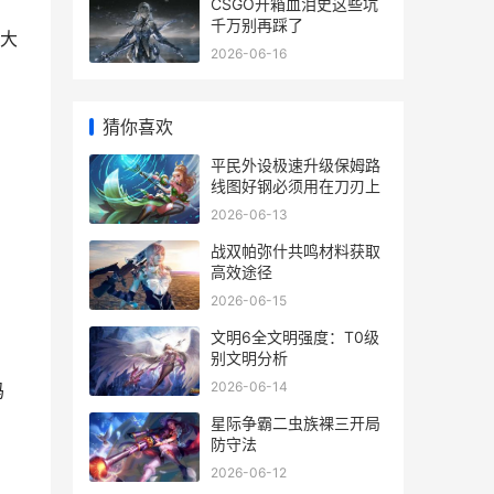
CSGO开箱血泪史这些坑
千万别再踩了
大
2026-06-16
猜你喜欢
平民外设极速升级保姆路
线图好钢必须用在刀刃上
2026-06-13
战双帕弥什共鸣材料获取
高效途径
2026-06-15
文明6全文明强度：T0级
别文明分析
2026-06-14
码
星际争霸二虫族裸三开局
防守法
、
2026-06-12