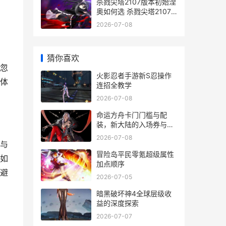
杀戮尖塔2107版本初始涅
奥如何选 杀戮尖塔2107
版本初始涅奥选项排行榜
2026-07-08
杀戮尖塔 rpg
猜你喜欢
忽
火影忍者手游新S忍操作
体
连招全教学
2026-07-08
命运方舟卡门门槛与配
装，新大陆的入场券与基
石
2026-07-08
与
冒险岛平民零氪超级属性
如
加点顺序
避
2026-07-05
暗黑破坏神4全球层级收
益的深度探索
2026-07-07