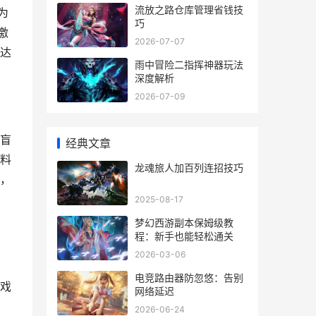
流放之路仓库管理省钱技
为
巧
激
2026-07-07
达
雨中冒险二指挥神器玩法
深度解析
2026-07-09
盲
经典文章
料
龙魂旅人加百列连招技巧
，
2025-08-17
梦幻西游副本保姆级教
程：新手也能轻松通关
2026-03-06
电竞路由器防忽悠：告别
戏
网络延迟
2026-06-24