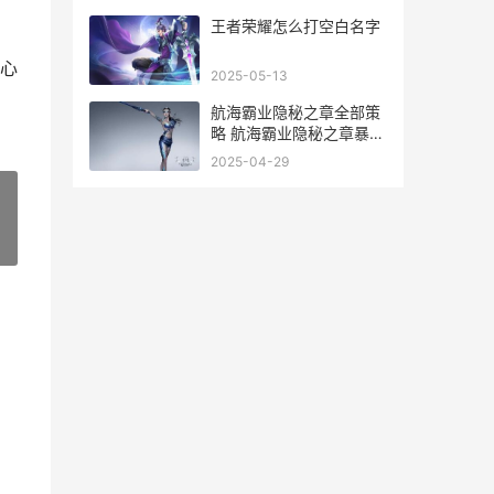
王者荣耀怎么打空白名字
心
2025-05-13
航海霸业隐秘之章全部策
略 航海霸业隐秘之章暴脾
气攻略
2025-04-29
»