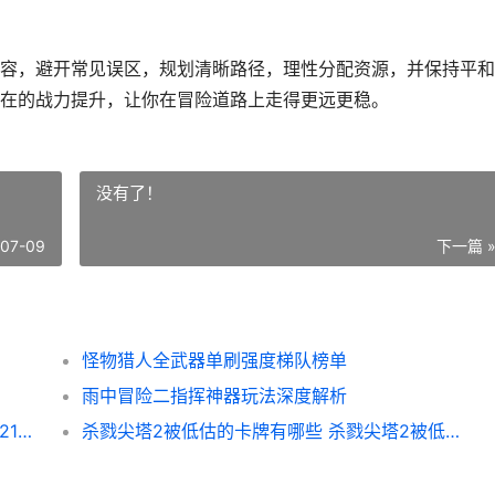
容，避开常见误区，规划清晰路径，理性分配资源，并保持平和
在的战力提升，让你在冒险道路上走得更远更稳。
没有了！
-07-09
下一篇 
怪物猎人全武器单刷强度梯队榜单
雨中冒险二指挥神器玩法深度解析
杀戮尖塔2107版本初始涅奥如何选 杀戮尖塔2107版本初始涅奥选项排行榜 杀戮尖塔 rpg
杀戮尖塔2被低估的卡牌有哪些 杀戮尖塔2被低估的卡牌盘点 杀戮尖塔2低配电脑mod