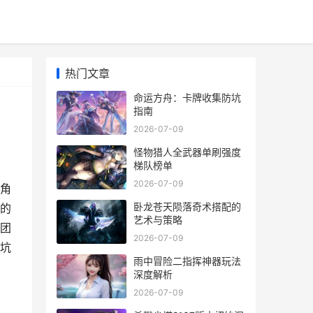
热门文章
命运方舟：卡牌收集防坑
指南
2026-07-09
怪物猎人全武器单刷强度
梯队榜单
2026-07-09
角
卧龙苍天陨落奇术搭配的
的
艺术与策略
团
2026-07-09
坑
雨中冒险二指挥神器玩法
深度解析
2026-07-09