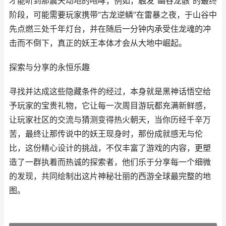
才能听到那震天动地的咆哮，例如，触发“幽谷龙骸”的最终
阶段，可能需要玩家携带“古龙逆鳞”在雷暴之夜，于山谷中
先点燃三处千年灯台，并在随后一分钟内承受住龙魂的冲
击而不倒下，真正的妖王本体才会从大地中崛起。
探索与分享的永恒乐趣
寻找并达成这些隐藏条件的经过，本身就是黑神话悟空给
予玩家的宝贵礼物，它让每一次周目游玩都充满新鲜感，
让玩家社区的交流与猜测变得热火朝天，当你历经千辛万
苦，最终让那传说中的妖王现身时，那份成就感无与伦
比，这份精心设计的挑战，不仅丰富了游戏的内容，更塑
造了一群执着而热诚的探索者，他们乐于分享每一个细微
的发现，共同绘制出这片神秘壮丽的西游全球最完整的地
图。