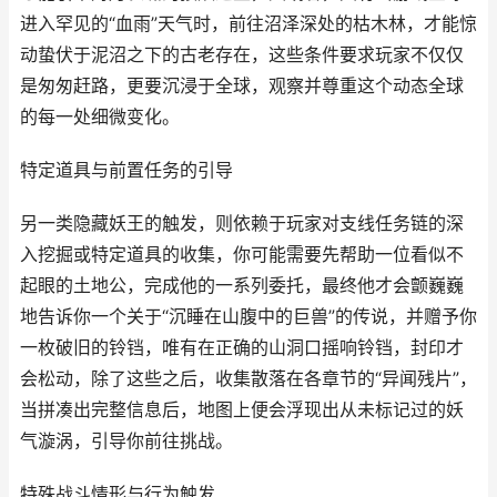
进入罕见的“血雨”天气时，前往沼泽深处的枯木林，才能惊
动蛰伏于泥沼之下的古老存在，这些条件要求玩家不仅仅
是匆匆赶路，更要沉浸于全球，观察并尊重这个动态全球
的每一处细微变化。
特定道具与前置任务的引导
另一类隐藏妖王的触发，则依赖于玩家对支线任务链的深
入挖掘或特定道具的收集，你可能需要先帮助一位看似不
起眼的土地公，完成他的一系列委托，最终他才会颤巍巍
地告诉你一个关于“沉睡在山腹中的巨兽”的传说，并赠予你
一枚破旧的铃铛，唯有在正确的山洞口摇响铃铛，封印才
会松动，除了这些之后，收集散落在各章节的“异闻残片”，
当拼凑出完整信息后，地图上便会浮现出从未标记过的妖
气漩涡，引导你前往挑战。
特殊战斗情形与行为触发