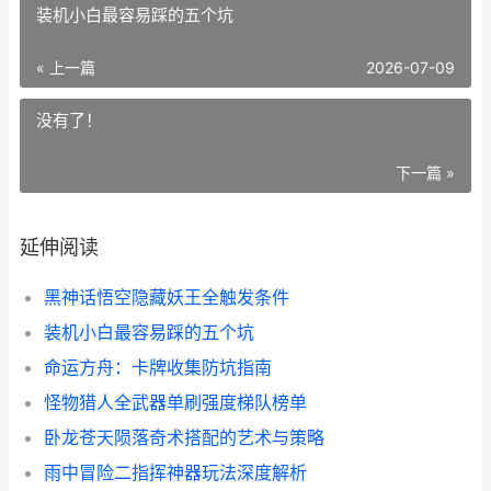
装机小白最容易踩的五个坑
« 上一篇
2026-07-09
没有了！
下一篇 »
延伸阅读
黑神话悟空隐藏妖王全触发条件
装机小白最容易踩的五个坑
命运方舟：卡牌收集防坑指南
怪物猎人全武器单刷强度梯队榜单
卧龙苍天陨落奇术搭配的艺术与策略
雨中冒险二指挥神器玩法深度解析