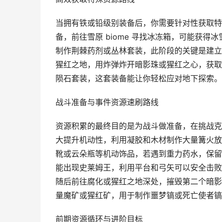
当拥有铁或铅级别装备后，你需要针对性获取特
备，前往雪原 biome 寻找冰冻箱，可能获
制作荆棘药剂或丛林套装，此阶段的关键是建立
猩红之地，用炸弹炸开暗影珠或猩红之心，获取
陨石套装，这套装备能让你轻松应对地下探索。
战斗准备与事件资源速刷路线
资源积累的最终目的是为战斗做准备，在挑战克
大提升机动性，利用凝胶和木材制作大量篝火放
靴或云朵瓶等机动饰品，若遇到重力药水，保留
能出现史莱姆王，利用平台和弓矢可以安全击败
随后前往腐化或猩红之地深处，摧毁第二个暗影
量魔矿或猩红矿，用于制作噩梦镐或死亡使者镐
前期资源循环与进阶目标