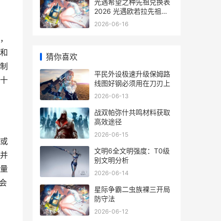
光遇希望之种先祖兑换表
2026 光遇欧若拉先祖兑
换表 光遇希望之种先祖在
2026-06-16
哪
，
和
猜你喜欢
制
平民外设极速升级保姆路
十
线图好钢必须用在刀刃上
2026-06-13
战双帕弥什共鸣材料获取
高效途径
2026-06-15
或
文明6全文明强度：T0级
并
别文明分析
量
2026-06-14
会
星际争霸二虫族裸三开局
防守法
2026-06-12