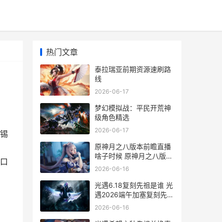
热门文章
泰拉瑞亚前期资源速刷路
线
2026-06-17
梦幻模拟战：平民开荒神
级角色精选
2026-06-17
锡
原神月之八版本前瞻直播
啥子时候 原神月之八版本
口
前瞻直播时间 元神月之秘
2026-06-16
宝怎么开
光遇6.18复刻先祖是谁 光
遇2026端午加塞复刻先祖
说明 光遇复刻6.17先祖
2026-06-16