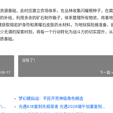
资源基础，此时应建立农场体系，在丛林收集闪耀根种子，在腐
的补给，利用多余的矿石制作箱子，体系整理所有物资，将基地
快速获取熔岩护身符和黑曜石皮肤药水材料，为地狱探险做准备，
少无谓的探索时刻，将每一个行动转化为战斗力的切实提升，从
质基础。
没有了！
-06-17
下一篇 
梦幻模拟战：平民开荒神级角色精选
原神月之八版本前瞻直播啥子时候 原神月之八版本前瞻直播时间 元神月之秘宝怎么开
光遇6.18复刻先祖是谁 光遇2026端午加塞复刻先祖说明 光遇复刻6.17先祖