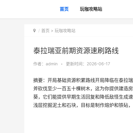
首页
玩咖攻略站
首页
>
玩咖攻略站
泰拉瑞亚前期资源速刷路线
作者：
admin
•
更新时间：2026-06-17
摘要：开局基础资源积累路线开局降临在泰拉瑞
斧砍伐至少一百五十棵树木，这为你提供建造房
葵，它们能提供早期生活回复和降低敌怪生成速
浅层挖掘泥土和石块，目标是制作熔炉和铁砧，