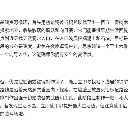
基础资源循环，首先用初始铜斧或锡斧砍伐至少一百五十棵树木
探索地表，收集散落的蘑菇和向日葵，它们能提供早期生活回复
点附近寻找天然洞穴入口，在入口浅层挖掘泥土和石块，目标是
段的核心是速度，避免在夜晚逗留户外，尽快建造一个至少六乘
一个向导入住，这能确保你拥有安全的复活点。
备，优先挖掘铜或锡锭制作镐子，随后立即寻找地下浅层的铁矿
路线是沿着天然洞穴垂直向下探索，在墙壁上放置火把标记路径
能制作出强于初始装备的武器和工具，此阶段应制作一把弓和大
重要，若发现生活水晶，立即使用以提升最大生活值，但注意使用后
的战斗场地。