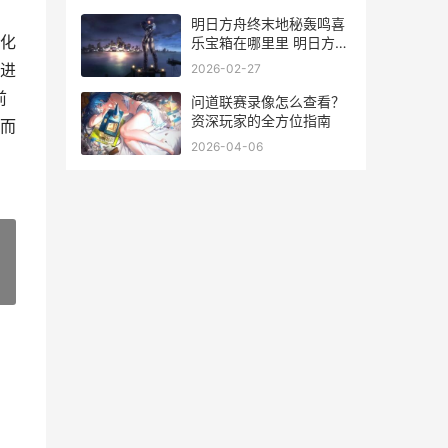
明日方舟终末地秘轰鸣喜
化
乐宝箱在哪里里 明日方舟
终末地轰鸣喜乐宝箱位置
进
2026-02-27
概括 明日方舟终末地云游
前
戏
问道联赛录像怎么查看？
资深玩家的全方位指南
而
2026-04-06
»