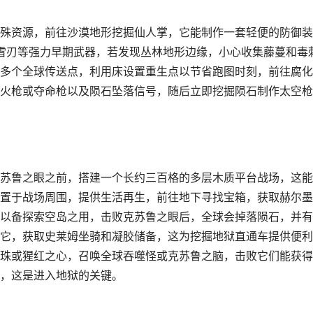
殊资源，前往沙漠地形挖掘仙人掌，它能制作一套轻便的防御装
得冰雪刃等强力早期武器，若发现丛林地形边缘，小心收集藤蔓和毒
多个全球传送点，利用床设置重生点以节省跑图时刻，前往腐化
火枪或夺命枪以及陨石坠落信号，随后立即挖掘陨石制作太空枪
苏鲁之眼之前，搭建一个长约三百格的多层木质平台战场，这能
置于战场周围，提供生活再生，前往地下寻找宝箱，获取赫尔墨
以备探索空岛之用，击败克苏鲁之眼后，全球会掉落陨石，并有
它，获取史莱姆坐骑和凝胶储备，这为挖掘地狱直通车提供便利
珠或猩红之心，召唤全球吞噬怪或克苏鲁之脑，击败它们能获得
，这是进入地狱的关键。