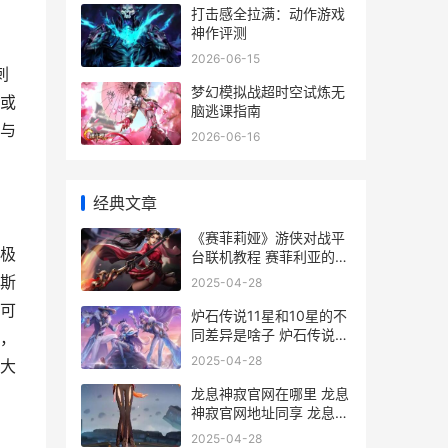
打击感全拉满：动作游戏
神作评测
2026-06-15
刺
梦幻模拟战超时空试炼无
或
脑逃课指南
与
2026-06-16
经典文章
《赛菲莉娅》游侠对战平
极
台联机教程 赛菲利亚的困
境黑白中文
斯
2025-04-28
可
炉石传说11星和10星的不
同差异是啥子 炉石传说11
，
星和10星的不同差异概括
2025-04-28
大
炉石11星需要前多少名
龙息神寂官网在哪里 龙息
神寂官网地址同享 龙息
txt
2025-04-28